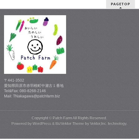
PAGETOP
〒441-3502
愛知県田原市赤羽根町中瀬古１番地
Tel&Fax: 080-8268-2146
Mail: TNakagawa@patchfarm.biz
Copyright ©
Patch Farm
All Rights Reserved.
Powered by
WordPress
&
BizVektor Theme
by
Vektor,Inc.
technology.