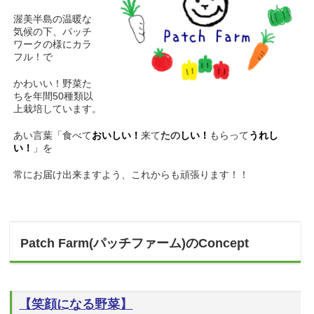
渥美半島の温暖な
気候の下、パッチ
ワークの様にカラ
フル！で
かわいい！野菜た
ちを年間50種類以
上栽培しています。
あい言葉「食べて
おいしい！
来て
たの
しい！
もらって
うれし
い！
」を
常にお届け出来ますよう、これからも頑張ります！！
Patch Farm(パッチファーム)のConcept
【
笑顔になる野菜】