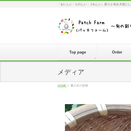
「おいしい・たのしい・うれしい」彩りと旬を大切にし
Top page
Order
メディア
HOME
»
鷹の爪の収穫